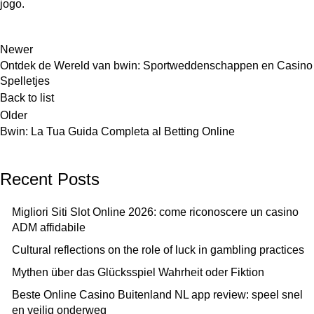
jogo.
Newer
Ontdek de Wereld van bwin: Sportweddenschappen en Casino
Spelletjes
Back to list
Older
Bwin: La Tua Guida Completa al Betting Online
Recent Posts
Migliori Siti Slot Online 2026: come riconoscere un casino
ADM affidabile
Cultural reflections on the role of luck in gambling practices
Mythen über das Glücksspiel Wahrheit oder Fiktion
Beste Online Casino Buitenland NL app review: speel snel
en veilig onderweg