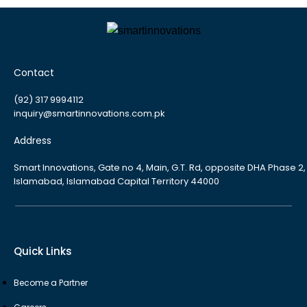
Contact
(92) 317 9994112
inquiry@smartinnovations.com.pk
Address
Smart Innovations, Gate no 4, Main, G.T. Rd, opposite DHA Phase 2,
Islamabad, Islamabad Capital Territory 44000
Quick Links
Become a Partner