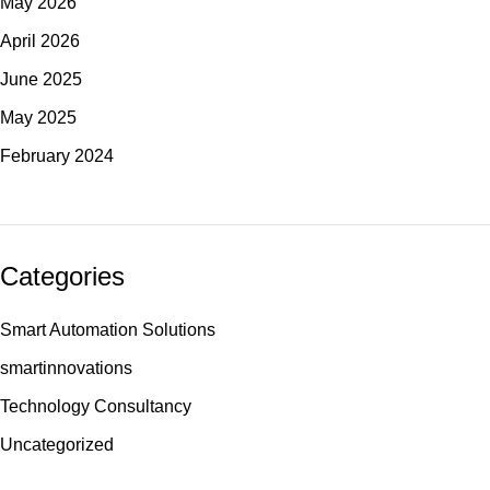
May 2026
April 2026
June 2025
May 2025
February 2024
Categories
Smart Automation Solutions
smartinnovations
Technology Consultancy
Uncategorized