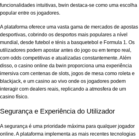
funcionalidades intuitivas,
bwin
destaca-se como uma escolha
popular entre os jogadores.
A plataforma oferece uma vasta gama de mercados de apostas
desportivas, cobrindo os desportos mais populares a nível
mundial, desde futebol e ténis a basquetebol e Formula 1. Os
utilizadores podem apostar antes do jogo ou em tempo real,
com odds competitivas e atualizadas constantemente. Além
disso, o casino online da bwin proporciona uma experiência
imersiva com centenas de slots, jogos de mesa como roleta e
blackjack, e um casino ao vivo onde os jogadores podem
interagir com dealers reais, replicando a atmosfera de um
casino físico.
Segurança e Experiência do Utilizador
A segurança é uma prioridade máxima para qualquer jogador
online. A plataforma implementa as mais recentes tecnologias