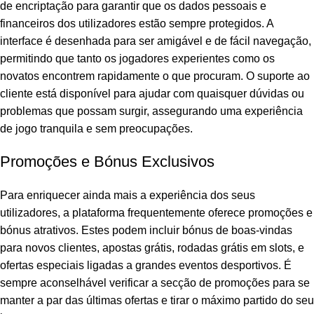
de encriptação para garantir que os dados pessoais e
financeiros dos utilizadores estão sempre protegidos. A
interface é desenhada para ser amigável e de fácil navegação,
permitindo que tanto os jogadores experientes como os
novatos encontrem rapidamente o que procuram. O suporte ao
cliente está disponível para ajudar com quaisquer dúvidas ou
problemas que possam surgir, assegurando uma experiência
de jogo tranquila e sem preocupações.
Promoções e Bónus Exclusivos
Para enriquecer ainda mais a experiência dos seus
utilizadores, a plataforma frequentemente oferece promoções e
bónus atrativos. Estes podem incluir bónus de boas-vindas
para novos clientes, apostas grátis, rodadas grátis em slots, e
ofertas especiais ligadas a grandes eventos desportivos. É
sempre aconselhável verificar a secção de promoções para se
manter a par das últimas ofertas e tirar o máximo partido do seu