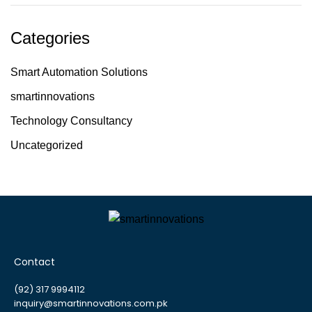
Categories
Smart Automation Solutions
smartinnovations
Technology Consultancy
Uncategorized
Contact
(92) 317 9994112
inquiry@smartinnovations.com.pk