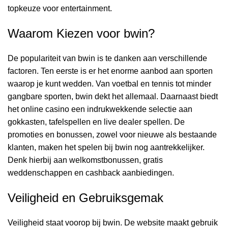
topkeuze voor entertainment.
Waarom Kiezen voor bwin?
De populariteit van bwin is te danken aan verschillende
factoren. Ten eerste is er het enorme aanbod aan sporten
waarop je kunt wedden. Van voetbal en tennis tot minder
gangbare sporten, bwin dekt het allemaal. Daarnaast biedt
het online casino een indrukwekkende selectie aan
gokkasten, tafelspellen en live dealer spellen. De
promoties en bonussen, zowel voor nieuwe als bestaande
klanten, maken het spelen bij bwin nog aantrekkelijker.
Denk hierbij aan welkomstbonussen, gratis
weddenschappen en cashback aanbiedingen.
Veiligheid en Gebruiksgemak
Veiligheid staat voorop bij bwin. De website maakt gebruik