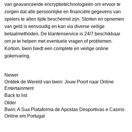
van geavanceerde encryptietechnologieën om ervoor te
zorgen dat alle persoonlijke en financiële gegevens van
spelers te allen tijde beschermd zijn. Storten en opnemen
van geld is eenvoudig en kan via diverse veilige
betaalmethoden. De klantenservice is 24/7 beschikbaar
om je te helpen met eventuele vragen of problemen.
Kortom, bwin biedt een complete en veilige online
gokervaring.
Newer
Ontdek de Wereld van bwin: Jouw Poort naar Online
Entertainment
Back to list
Older
Bwin: A Sua Plataforma de Apostas Desportivas e Casino
Online em Portugal