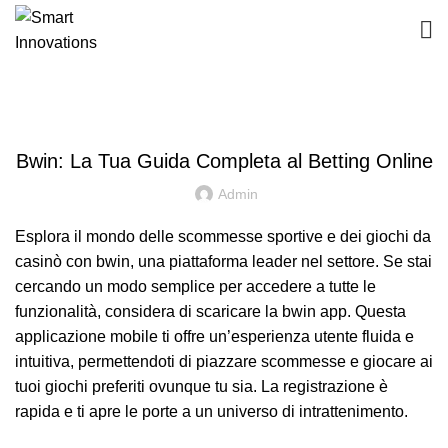
UNCATEGORIZED
Bwin: La Tua Guida Completa al Betting Online
Admin
Esplora il mondo delle scommesse sportive e dei giochi da
casinò con bwin, una piattaforma leader nel settore. Se stai
cercando un modo semplice per accedere a tutte le
funzionalità, considera di scaricare la
bwin app
. Questa
applicazione mobile ti offre un’esperienza utente fluida e
intuitiva, permettendoti di piazzare scommesse e giocare ai
tuoi giochi preferiti ovunque tu sia. La registrazione è
rapida e ti apre le porte a un universo di intrattenimento.