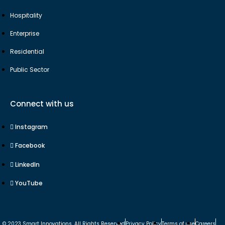
Hospitality
Enterprise
Residential
Public Sector
Connect with us
Instagram
Facebook
LinkedIn
YouTube
© 2023 Smart Innovations. All Rights Reserved
Privacy Policy
Terms of use
Careers