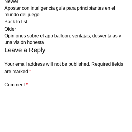
Newer
Apostar con inteligencia guía para principiantes en el
mundo del juego
Back to list
Older
Opiniones sobre el app balloon: ventajas, desventajas y
una visión honesta
Leave a Reply
Your email address will not be published.
Required fields
are marked
*
Comment
*