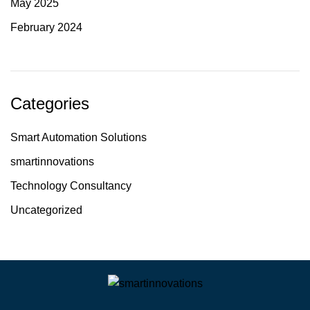
May 2025
February 2024
Categories
Smart Automation Solutions
smartinnovations
Technology Consultancy
Uncategorized