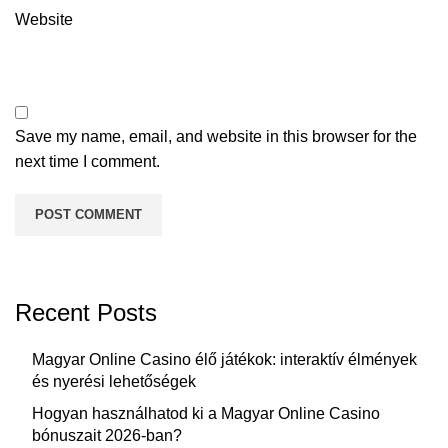
Website
Save my name, email, and website in this browser for the
next time I comment.
Recent Posts
Magyar Online Casino élő játékok: interaktív élmények
és nyerési lehetőségek
Hogyan használhatod ki a Magyar Online Casino
bónuszait 2026-ban?