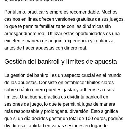
Por último, practicar siempre es recomendable. Muchos
casinos en línea ofrecen versiones gratuitas de sus juegos,
lo que te permite familiarizarte con las dinámicas sin
arriesgar dinero real. Utilizar estas oportunidades es una
excelente manera de adquirir experiencia y confianza
antes de hacer apuestas con dinero real.
Gestión del bankroll y límites de apuesta
La gestión del bankroll es un aspecto crucial en el mundo
de las apuestas. Consiste en establecer límites claros
sobre cuánto dinero puedes gastar y adherirse a esos
límites. Una buena práctica es dividir tu bankroll en
sesiones de juego, lo que te permitirá jugar de manera
más responsable y prolongar tu diversión. Esto significa
que si un día decides gastar un total de 100 euros, podrías
dividir esa cantidad en varias sesiones en lugar de