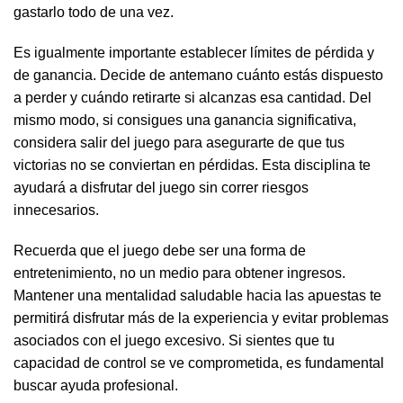
gastarlo todo de una vez.
Es igualmente importante establecer límites de pérdida y
de ganancia. Decide de antemano cuánto estás dispuesto
a perder y cuándo retirarte si alcanzas esa cantidad. Del
mismo modo, si consigues una ganancia significativa,
considera salir del juego para asegurarte de que tus
victorias no se conviertan en pérdidas. Esta disciplina te
ayudará a disfrutar del juego sin correr riesgos
innecesarios.
Recuerda que el juego debe ser una forma de
entretenimiento, no un medio para obtener ingresos.
Mantener una mentalidad saludable hacia las apuestas te
permitirá disfrutar más de la experiencia y evitar problemas
asociados con el juego excesivo. Si sientes que tu
capacidad de control se ve comprometida, es fundamental
buscar ayuda profesional.