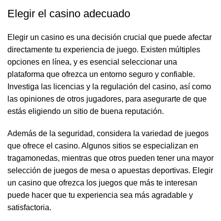
Elegir el casino adecuado
Elegir un casino es una decisión crucial que puede afectar
directamente tu experiencia de juego. Existen múltiples
opciones en línea, y es esencial seleccionar una
plataforma que ofrezca un entorno seguro y confiable.
Investiga las licencias y la regulación del casino, así como
las opiniones de otros jugadores, para asegurarte de que
estás eligiendo un sitio de buena reputación.
Además de la seguridad, considera la variedad de juegos
que ofrece el casino. Algunos sitios se especializan en
tragamonedas, mientras que otros pueden tener una mayor
selección de juegos de mesa o apuestas deportivas. Elegir
un casino que ofrezca los juegos que más te interesan
puede hacer que tu experiencia sea más agradable y
satisfactoria.