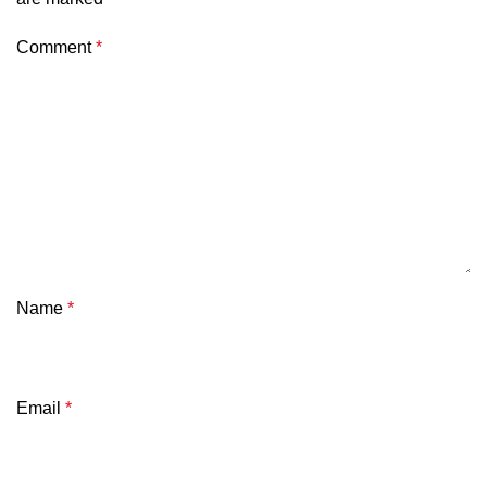
Comment
*
Name
*
Email
*