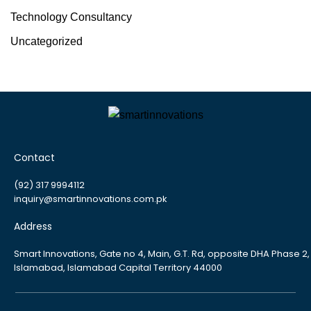
Technology Consultancy
Uncategorized
Contact
(92) 317 9994112
inquiry@smartinnovations.com.pk
Address
Smart Innovations, Gate no 4, Main, G.T. Rd, opposite DHA Phase 2,
Islamabad, Islamabad Capital Territory 44000