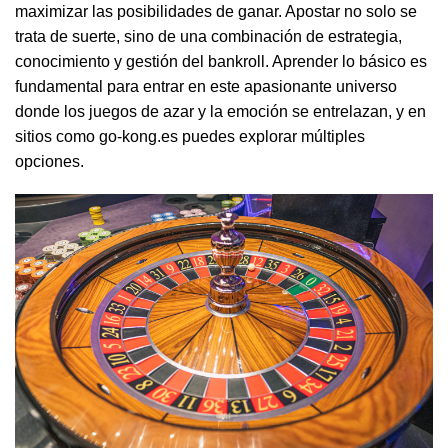
maximizar las posibilidades de ganar. Apostar no solo se
trata de suerte, sino de una combinación de estrategia,
conocimiento y gestión del bankroll. Aprender lo básico es
fundamental para entrar en este apasionante universo
donde los juegos de azar y la emoción se entrelazan, y en
sitios como
go-kong.es
puedes explorar múltiples
opciones.