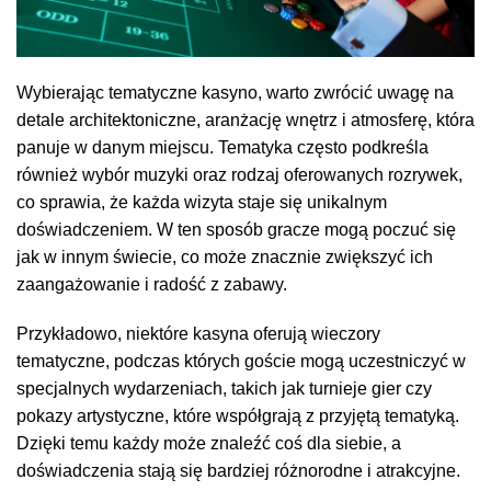
Wybierając tematyczne kasyno, warto zwrócić uwagę na
detale architektoniczne, aranżację wnętrz i atmosferę, która
panuje w danym miejscu. Tematyka często podkreśla
również wybór muzyki oraz rodzaj oferowanych rozrywek,
co sprawia, że każda wizyta staje się unikalnym
doświadczeniem. W ten sposób gracze mogą poczuć się
jak w innym świecie, co może znacznie zwiększyć ich
zaangażowanie i radość z zabawy.
Przykładowo, niektóre kasyna oferują wieczory
tematyczne, podczas których goście mogą uczestniczyć w
specjalnych wydarzeniach, takich jak turnieje gier czy
pokazy artystyczne, które współgrają z przyjętą tematyką.
Dzięki temu każdy może znaleźć coś dla siebie, a
doświadczenia stają się bardziej różnorodne i atrakcyjne.