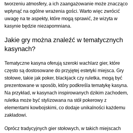
tworzeniu atmosfery, a ich zaangażowanie może znacząco
wpłynąć na ogólne wrażenia gości. Warto więc zwrócić
uwagę na te aspekty, które mogą sprawić, że wizyta w
kasynie będzie niezapomniana.
Jakie gry można znaleźć w tematycznych
kasynach?
Tematyczne kasyna oferują szeroki wachlarz gier, które
często są dostosowane do przyjętej estetyki miejsca. Gry
stołowe, takie jak poker, blackjack czy ruletka, mogą być
prezentowane w sposób, który podkreśla tematykę kasyna.
Na przykład, w kasynach inspirowanych dzikim zachodem,
ruletka może być stylizowana na stół pokerowy z
elementami kowbojskimi, co dodaje unikalności każdemu
zakładowi.
Oprócz tradycyjnych gier stołowych, w takich miejscach