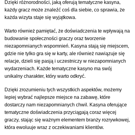
Dzięki różnorodności, jaką oferują tematyczne kasyna,
każdy gracz może znaleźć coś dla siebie, co sprawia, że
każda wizyta staje się wyjątkowa.
Warto również pamiętać, że doświadczenia te wpływają na
budowanie społeczności graczy oraz tworzenie
niezapomnianych wspomnień. Kasyna stają się miejscem,
gdzie nie tylko gra się w karty, ale również nawiązuje się
relacje, dzieli się pasją i uczestniczy w niezapomnianych
wydarzeniach. Każde tematyczne kasyno ma swój
unikalny charakter, który warto odkryć.
Dzięki zrozumieniu tych wszystkich aspektów, możemy
lepiej wybrać najlepsze miejsce na zabawę, które
dostarczy nam niezapomnianych chwil. Kasyna oferujące
tematyczne doświadczenia przyciągają coraz więcej
graczy, stając się ważnym elementem branży rozrywkowej,
która ewoluuje wraz z oczekiwaniami klientów.