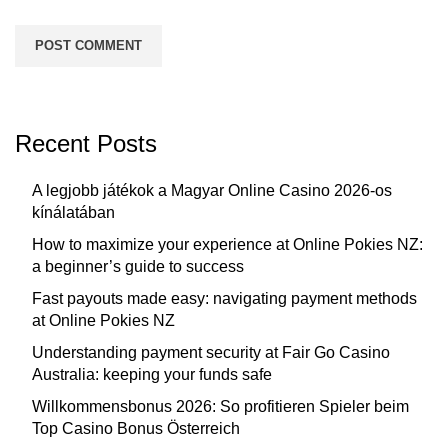
Recent Posts
A legjobb játékok a Magyar Online Casino 2026-os
kínálatában
How to maximize your experience at Online Pokies NZ:
a beginner’s guide to success
Fast payouts made easy: navigating payment methods
at Online Pokies NZ
Understanding payment security at Fair Go Casino
Australia: keeping your funds safe
Willkommensbonus 2026: So profitieren Spieler beim
Top Casino Bonus Österreich