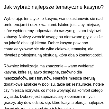
Jak wybrać najlepsze tematyczne kasyno?
Wybierając tematyczne kasyno, warto zastanowić się nad
preferencjami i oczekiwaniami. Istotne jest, aby miejsce,
które wybierzemy, odpowiadało naszym gustom i stylowi
zabawy. Należy zwrócić uwagę na oferowane gry, a także
na jakość obsługi klienta. Dobre kasyno powinno
charakteryzować się nie tylko ciekawą tematyką, ale
również profesjonalną obsługą, która dba o komfort gości.
Również lokalizacja ma znaczenie – warto wybierać
kasyna, które są łatwo dostępne, zarówno dla
mieszkańców, jak i turystów. Niektóre miejsca oferują
dodatkowe atrakcje w pobliżu, takie jak restauracje, hotele
czy miejsca rozrywki, co może wpłynąć na komfort całego
wyjazdu. Dobrze jest zapoznać się z opiniami innych
graczy, aby dowiedzieć się, które kasyna oferują najlepsze
doświadczenia w zgodzie z ich tematyką.