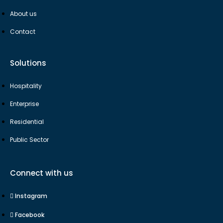
About us
Contact
Solutions
Hospitality
Enterprise
Residential
Public Sector
Connect with us
Instagram
Facebook