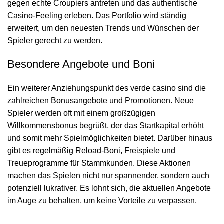
gegen echte Croupiers antreten und das authentische
Casino-Feeling erleben. Das Portfolio wird ständig
erweitert, um den neuesten Trends und Wünschen der
Spieler gerecht zu werden.
Besondere Angebote und Boni
Ein weiterer Anziehungspunkt des verde casino sind die
zahlreichen Bonusangebote und Promotionen. Neue
Spieler werden oft mit einem großzügigen
Willkommensbonus begrüßt, der das Startkapital erhöht
und somit mehr Spielmöglichkeiten bietet. Darüber hinaus
gibt es regelmäßig Reload-Boni, Freispiele und
Treueprogramme für Stammkunden. Diese Aktionen
machen das Spielen nicht nur spannender, sondern auch
potenziell lukrativer. Es lohnt sich, die aktuellen Angebote
im Auge zu behalten, um keine Vorteile zu verpassen.