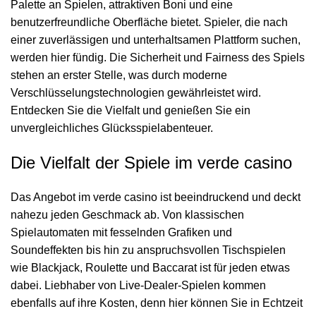
Palette an Spielen, attraktiven Boni und eine
benutzerfreundliche Oberfläche bietet. Spieler, die nach
einer zuverlässigen und unterhaltsamen Plattform suchen,
werden hier fündig. Die Sicherheit und Fairness des Spiels
stehen an erster Stelle, was durch moderne
Verschlüsselungstechnologien gewährleistet wird.
Entdecken Sie die Vielfalt und genießen Sie ein
unvergleichliches Glücksspielabenteuer.
Die Vielfalt der Spiele im verde casino
Das Angebot im verde casino ist beeindruckend und deckt
nahezu jeden Geschmack ab. Von klassischen
Spielautomaten mit fesselnden Grafiken und
Soundeffekten bis hin zu anspruchsvollen Tischspielen
wie Blackjack, Roulette und Baccarat ist für jeden etwas
dabei. Liebhaber von Live-Dealer-Spielen kommen
ebenfalls auf ihre Kosten, denn hier können Sie in Echtzeit