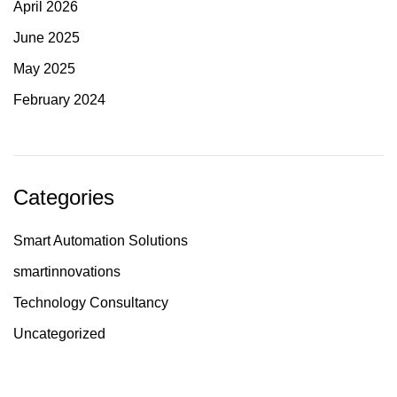
April 2026
June 2025
May 2025
February 2024
Categories
Smart Automation Solutions
smartinnovations
Technology Consultancy
Uncategorized