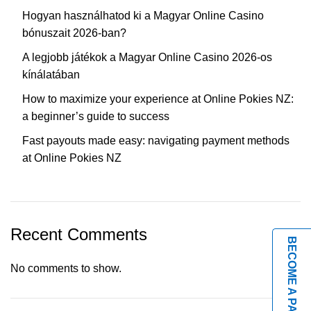
Hogyan használhatod ki a Magyar Online Casino
bónuszait 2026-ban?
A legjobb játékok a Magyar Online Casino 2026-os
kínálatában
How to maximize your experience at Online Pokies NZ:
a beginner’s guide to success
Fast payouts made easy: navigating payment methods
at Online Pokies NZ
Recent Comments
BECOME A PARTNER
No comments to show.