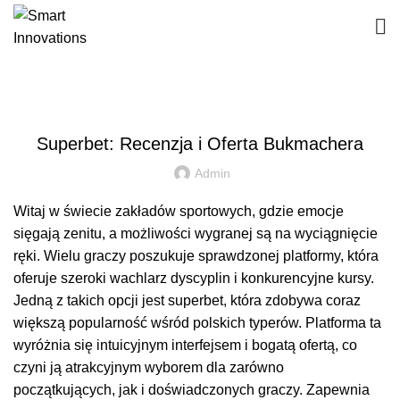
UNCATEGORIZED
Superbet: Recenzja i Oferta Bukmachera
Admin
Witaj w świecie zakładów sportowych, gdzie emocje
sięgają zenitu, a możliwości wygranej są na wyciągnięcie
ręki. Wielu graczy poszukuje sprawdzonej platformy, która
oferuje szeroki wachlarz dyscyplin i konkurencyjne kursy.
Jedną z takich opcji jest
superbet
, która zdobywa coraz
większą popularność wśród polskich typerów. Platforma ta
wyróżnia się intuicyjnym interfejsem i bogatą ofertą, co
czyni ją atrakcyjnym wyborem dla zarówno
początkujących, jak i doświadczonych graczy. Zapewnia