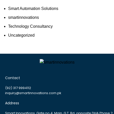
Smart Automation Solutions
smartinnovations
Technology Consultancy
Uncategorized
Contact
(92) 317 9994112
inquiry@smartinnovations.com.pk
Address
Smart Innovations, Gate no 4, Main, G.T. Rd, opposite DHA Phase 2,