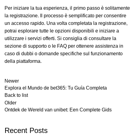
Per iniziare la tua esperienza, il primo passo è solitamente
la registrazione. Il processo è semplificato per consentire
un accesso rapido. Una volta completata la registrazione,
potrai esplorare tutte le opzioni disponibili e iniziare a
utilizzare i servizi offerti. Si consiglia di consultare la
sezione di supporto o le FAQ per ottenere assistenza in
caso di dubbi o domande specifiche sul funzionamento
della piattaforma.
Newer
Explora el Mundo de bet365: Tu Guía Completa
Back to list
Older
Ontdek de Wereld van unibet: Een Complete Gids
Recent Posts