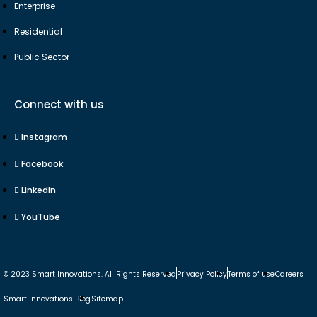
Enterprise
Residential
Public Sector
Connect with us
Instagram
Facebook
LinkedIn
YouTube
© 2023 Smart Innovations. All Rights Reserved
Privacy Policy
Terms of use
Careers
Smart Innovations Blog
Sitemap