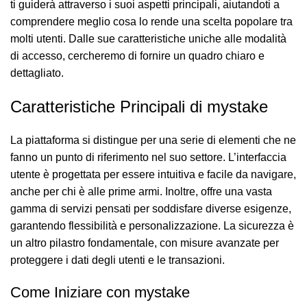
ti guiderà attraverso i suoi aspetti principali, aiutandoti a
comprendere meglio cosa lo rende una scelta popolare tra
molti utenti. Dalle sue caratteristiche uniche alle modalità
di accesso, cercheremo di fornire un quadro chiaro e
dettagliato.
Caratteristiche Principali di mystake
La piattaforma si distingue per una serie di elementi che ne
fanno un punto di riferimento nel suo settore. L’interfaccia
utente è progettata per essere intuitiva e facile da navigare,
anche per chi è alle prime armi. Inoltre, offre una vasta
gamma di servizi pensati per soddisfare diverse esigenze,
garantendo flessibilità e personalizzazione. La sicurezza è
un altro pilastro fondamentale, con misure avanzate per
proteggere i dati degli utenti e le transazioni.
Come Iniziare con mystake