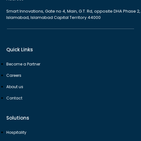
Smart Innovations, Gate no 4, Main, G.T. Rd, opposite DHA Phase 2,
Islamabad, Islamabad Capital Territory 44000
Quick Links
Become a Partner
Careers
About us
Contact
Solutions
Hospitality