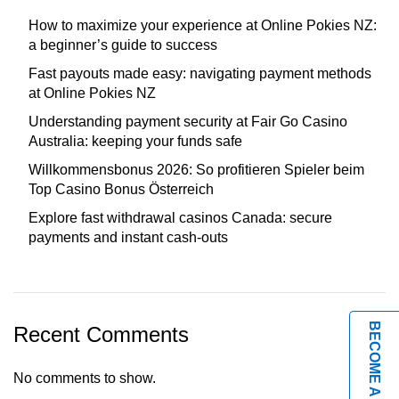
How to maximize your experience at Online Pokies NZ:
a beginner’s guide to success
Fast payouts made easy: navigating payment methods
at Online Pokies NZ
Understanding payment security at Fair Go Casino
Australia: keeping your funds safe
Willkommensbonus 2026: So profitieren Spieler beim
Top Casino Bonus Österreich
Explore fast withdrawal casinos Canada: secure
payments and instant cash-outs
BECOME A PARTNER
Recent Comments
No comments to show.