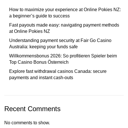
How to maximize your experience at Online Pokies NZ:
a beginner’s guide to success
Fast payouts made easy: navigating payment methods
at Online Pokies NZ
Understanding payment security at Fair Go Casino
Australia: keeping your funds safe
Willkommensbonus 2026: So profitieren Spieler beim
Top Casino Bonus Österreich
Explore fast withdrawal casinos Canada: secure
payments and instant cash-outs
Recent Comments
No comments to show.