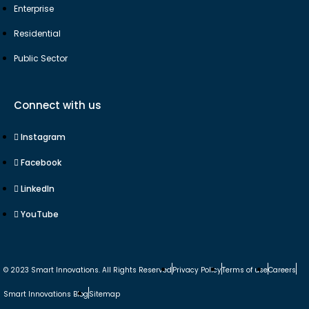
Enterprise
Residential
Public Sector
Connect with us
Instagram
Facebook
LinkedIn
YouTube
© 2023 Smart Innovations. All Rights Reserved
Privacy Policy
Terms of use
Careers
Smart Innovations Blog
Sitemap