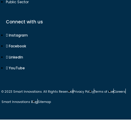
Public Sector
Connect with us
Instagram
Facebook
LinkedIn
YouTube
© 2023 Smart Innovations. All Rights Reserved
Privacy Policy
Terms of use
Careers
Smart Innovations Blog
Sitemap